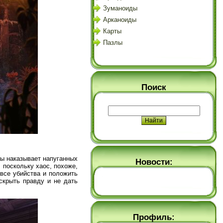
Зуманоиды
Арканоиды
Карты
Пазлы
Поиск
вы наказывает напуганных
Новости:
 поскольку хаос, похоже,
все убийства и положить
скрыть правду и не дать
Профиль: