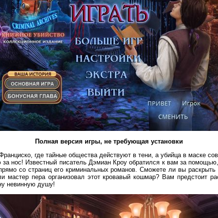
Полная версия игры, не требующая установки
Франциско, где тайные общества действуют в тени, а убийца в маске со
 за нос! Известный писатель Дэмиан Кроу обратился к вам за помощью,
прямо со страниц его криминальных романов. Сможете ли вы раскрыть 
ли мастер пера организовал этот кровавый кошмар? Вам предстоит ра
ну невинную душу!