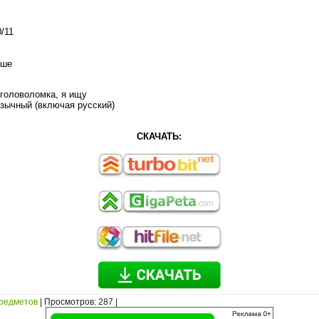
/11
ыше
 головоломка, я ищу
зычный (включая русский)
СКАЧАТЬ:
предметов
|
Просмотров
: 287 |