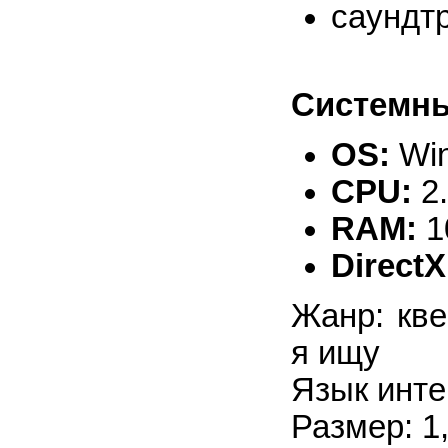
саундтр
Системны
OS:
Win
CPU:
2
RAM:
1
DirectX
Жанр: кве
я ищу
Язык инте
Размер: 1