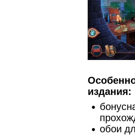
Особен
издания:
бонус
прохож
обои дл