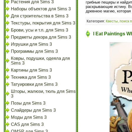
Растения для Sims 3
грибные пещеры и найди
раскрывающие истину. Во
Наборы объектов для Sims 3
древнюю магию, которая 
Для строительства в Sims 3
Категория:
Квесты, поиск 
Текстуры, покрытия для Sims 3
Брови, усы и т.п. для Sims 3
I Eat Paintings 
Предметы декора для Sims 3
Игрушки для Sims 3
Программы для Sims 3
Ковры, подушки, одеяла для
Sims 3
Картины для Sims 3
Техника для Sims 3
Татуировки для Sims 3
Шторы, жалюзи, тюль для Sims
3
Позы для Sims 3
Слайдеры для Sims 3
Моды для Sims 3
CAS для Sims 3
OMSP для Sims 3