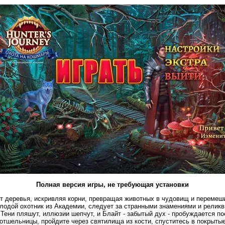
Полная версия игры, не требующая установки
т деревья, искривляя корни, превращая животных в чудовищ и перемеш
лодой охотник из Академии, следует за странными знамениями и реликв
 Тени пляшут, иллюзии шепчут, и Блайт - забытый дух - пробуждается п
тшельницы, пройдите через святилища из кости, спуститесь в покрыты