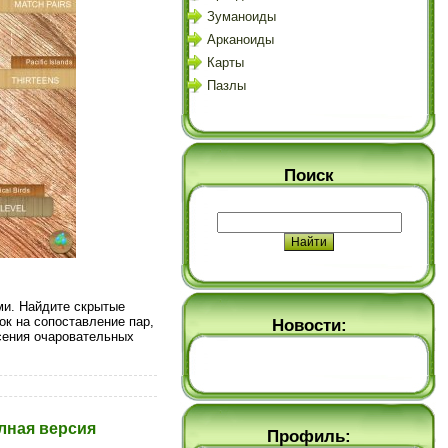
Зуманоиды
Арканоиды
Карты
Пазлы
Поиск
ми. Найдите скрытые
к на сопоставление пар,
Новости:
сения очаровательных
олная версия
Профиль: