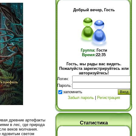
Добрый вечер, Гость
Группа:
Гости
Время:
22:35
Гость, мы рады вас видеть.
Пожалуйста зарегистрируйтесь или
авторизуйтесь!
Логин:
Пароль:
запомнить
Забыл пароль
|
Регистрация
ивая древние артефакты
Статистика
иями в лес, где природа
осле веков молчания.
е ядовитым светом