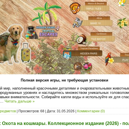
Полная версия игры, не требующая установки
ый мир, наполненный красочными деталями и очаровательными животны
продуманных уровнях и насладитесь множеством уникальных головоломо
авыки внимательности. Собирайте капли воды и используйте их для спа
...
Читать дальше »
предметов
| Просмотров: 68 | Дата:
31.05.2026
|
Комментарии (0)
: Охота на кошмары. Коллекционное издание (2026) - п