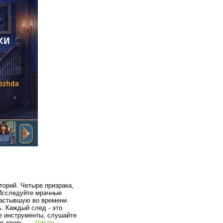
торий. Четыре призрака,
 Исследуйте мрачные
застывшую во времени.
. Каждый след - это
е инструменты, слушайте
яя дверь.
...
Читать