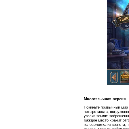
Многоязычная версия
Покиньте привычный мир 
четыре места, погруженн
уголки земли: заброшенн
Каждое место хранит отг
головоломка из шепота, 
голоса и записывайте все