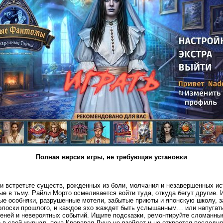
Полная версия игры, не требующая установки
и встретьте существ, рожденных из боли, молчания и незавершенных ис
ые в тьму. Райли Морто осмеливается войти туда, откуда бегут другие.
ые особняки, разрушенные мотели, забытые приюты и японскую школу, 
олоски прошлого, и каждое эхо жаждет быть услышанным… или напугать
теней и невероятных событий. Ищите подсказки, ремонтируйте сломанны
 в свой журнал, пока Кровавая Луна не взойдет и не откроется последн