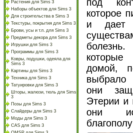
под кон
Растения для Sims 3
Наборы объектов для Sims 3
которое п
Для строительства в Sims 3
и дает 
Текстуры, покрытия для Sims 3
Брови, усы и т.п. для Sims 3
существа
Предметы декора для Sims 3
болезнь.
Игрушки для Sims 3
Программы для Sims 3
которые
Ковры, подушки, одеяла для
Sims 3
домой, п
Картины для Sims 3
выбрало 
Техника для Sims 3
Татуировки для Sims 3
они защ
Шторы, жалюзи, тюль для Sims
3
Этерии и 
Позы для Sims 3
они ис
Слайдеры для Sims 3
Моды для Sims 3
благополу
CAS для Sims 3
OMSP для Sims 3