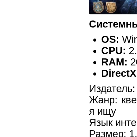
Системны
OS:
Win
CPU:
2
RAM:
2
DirectX
Издатель:
Жанр: кве
я ищу
Язык инте
Размер: 1