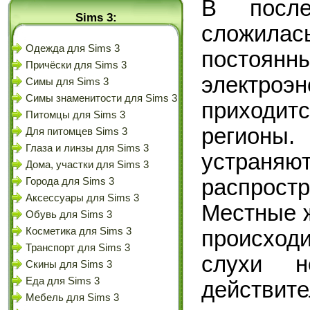
В посл
Sims 3:
сложилась
Одежда для Sims 3
посто
Причёски для Sims 3
электро
Симы для Sims 3
Симы знаменитости для Sims 3
приходит
Питомцы для Sims 3
регион
Для питомцев Sims 3
Глаза и линзы для Sims 3
устр
Дома, участки для Sims 3
распрос
Города для Sims 3
Аксессуары для Sims 3
Местные ж
Обувь для Sims 3
Косметика для Sims 3
происходи
Транспорт для Sims 3
слухи н
Скины для Sims 3
Еда для Sims 3
действит
Мебель для Sims 3