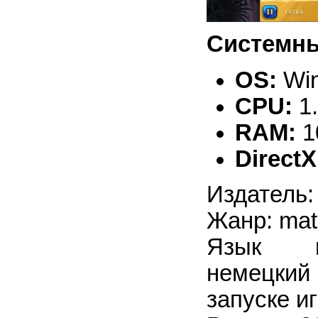
Системны
OS:
Win
CPU:
1
RAM:
1
DirectX
Издатель:
Жанр: mat
Язык ин
немецкий
запуске и