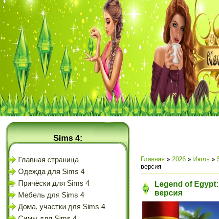
Sims 4:
Главная
»
2026
»
Июль
»
Главная страница
версия
Одежда для Sims 4
Причёски для Sims 4
Legend of Egypt:
версия
Мебель для Sims 4
Дома, участки для Sims 4
Симы для Sims 4