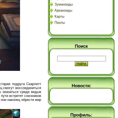
Зуманоиды
Арканоиды
Карты
Пазлы
Поиск
старая подруга Скарлетт
Новости:
ец смогут воссоединиться
к оказаться среди ведьм
о пути встретят союзников
 они наконец обрести мир
Профиль: