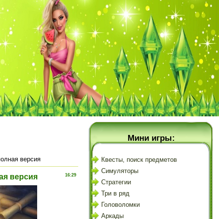
Мини игры:
полная версия
Квесты, поиск предметов
Симуляторы
ная версия
16:29
Стратегии
Три в ряд
Головоломки
Аркады