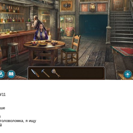
/11
ыше
s
 головоломка, я ищу
й