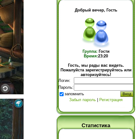
Добрый вечер, Гость
Группа:
Гости
Время:
23:20
Гость, мы рады вас видеть.
Пожалуйста зарегистрируйтесь или
авторизуйтесь!
Логин:
Пароль:
запомнить
Забыл пароль
|
Регистрация
Статистика