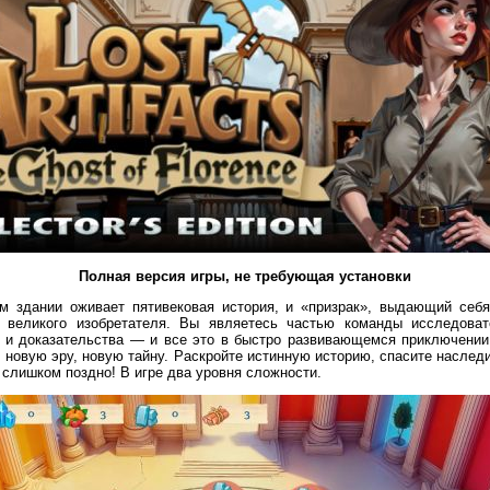
Полная версия игры, не требующая установки
м здании оживает пятивековая история, и «призрак», выдающий себ
у великого изобретателя. Вы являетесь частью команды исследоват
ы и доказательства — и все это в быстро развивающемся приключении
 новую эру, новую тайну. Раскройте истинную историю, спасите наслед
 слишком поздно! В игре два уровня сложности.