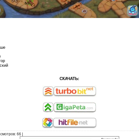
ыше
s
тор
ский
СКАЧАТЬ:
смотров
: 66 |