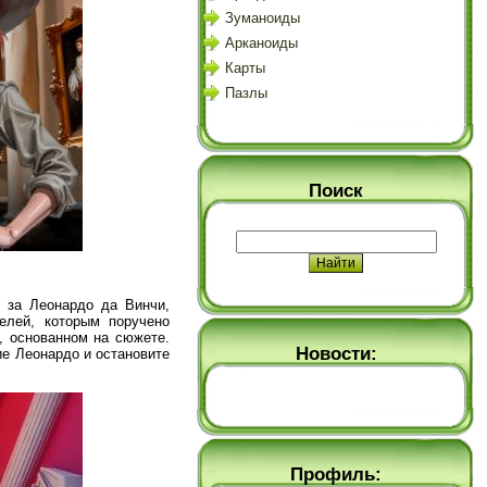
Зуманоиды
Арканоиды
Карты
Пазлы
Поиск
я за Леонардо да Винчи,
елей, которым поручено
, основанном на сюжете.
Новости:
ие Леонардо и остановите
Профиль: