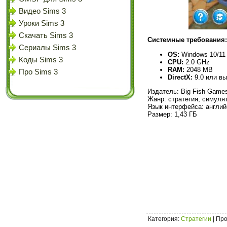
Видео Sims 3
Уроки Sims 3
Скачать Sims 3
Системные требования:
Сериалы Sims 3
OS:
Windows 10/11
Коды Sims 3
CPU:
2.0 GHz
RAM:
2048 MB
Про Sims 3
DirectX:
9.0 или в
Издатель: Big Fish Game
Жанр: стратегия, симуля
Язык интерфейса: англий
Размер: 1,43 ГБ
Категория
:
Стратегии
|
Про