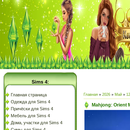
Sims 4:
Главная
»
2026
»
Май
»
1
Главная страница
Одежда для Sims 4
Mahjong: Orient 
Причёски для Sims 4
Мебель для Sims 4
Дома, участки для Sims 4
Симы для Sims 4