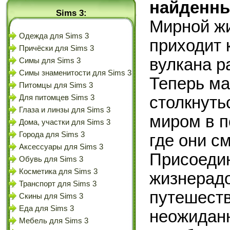
найденны
Sims 3:
Мирной ж
Одежда для Sims 3
приходит 
Причёски для Sims 3
вулкана р
Симы для Sims 3
Симы знаменитости для Sims 3
Теперь м
Питомцы для Sims 3
Для питомцев Sims 3
столкнуть
Глаза и линзы для Sims 3
миром в п
Дома, участки для Sims 3
Города для Sims 3
где они с
Аксессуары для Sims 3
Присоедин
Обувь для Sims 3
Косметика для Sims 3
жизнерадо
Транспорт для Sims 3
путешеств
Скины для Sims 3
Еда для Sims 3
неожиданн
Мебель для Sims 3