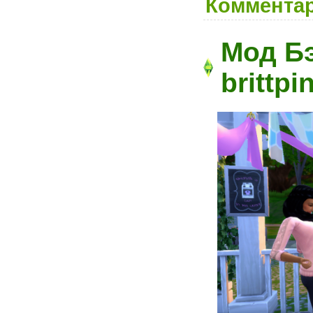
Комментар
Мод Б
brittp