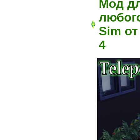
Мод д
любого
Sim о
4