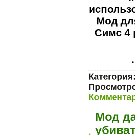
использо
Мод дл
Симс 4 
.
Категория
Просмотро
Комментар
Мод д
убиват