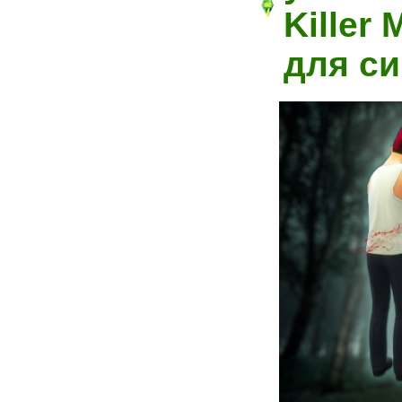
Killer
для си