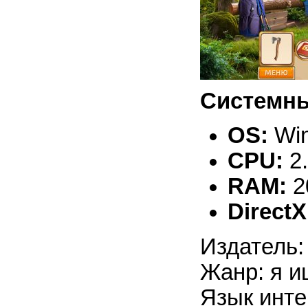
Системны
OS:
Win
CPU:
2
RAM:
2
DirectX
Издатель:
Жанр: я и
Язык инте