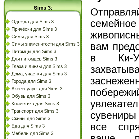
Sims 3:
Отправл
семейн
Одежда для Sims 3
Причёски для Sims 3
живописн
Симы для Sims 3
вам предс
Симы знаменитости для Sims 3
Питомцы для Sims 3
в Ки-У
Для питомцев Sims 3
Глаза и линзы для Sims 3
захватыв
Дома, участки для Sims 3
заснеже
Города для Sims 3
Аксессуары для Sims 3
побережи
Обувь для Sims 3
увлекате
Косметика для Sims 3
Транспорт для Sims 3
сувениры 
Скины для Sims 3
все спр
Еда для Sims 3
Мебель для Sims 3
ваше п