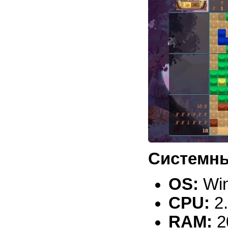
Системны
OS:
Win
CPU:
2
RAM:
2