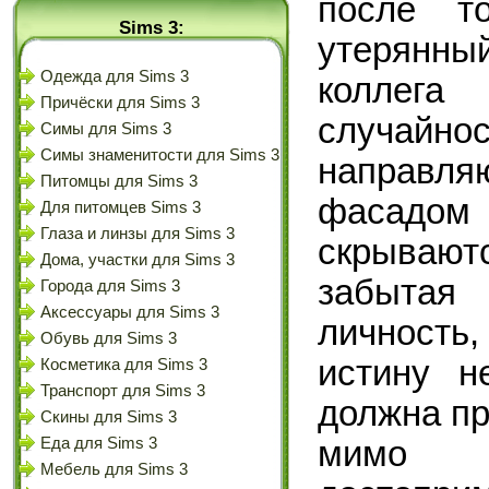
после т
Sims 3:
утерянн
Одежда для Sims 3
коллега
Причёски для Sims 3
случайн
Симы для Sims 3
Симы знаменитости для Sims 3
направл
Питомцы для Sims 3
фасадо
Для питомцев Sims 3
Глаза и линзы для Sims 3
скрываю
Дома, участки для Sims 3
забыта
Города для Sims 3
Аксессуары для Sims 3
личность
Обувь для Sims 3
истину н
Косметика для Sims 3
Транспорт для Sims 3
должна пр
Скины для Sims 3
мим
Еда для Sims 3
Мебель для Sims 3