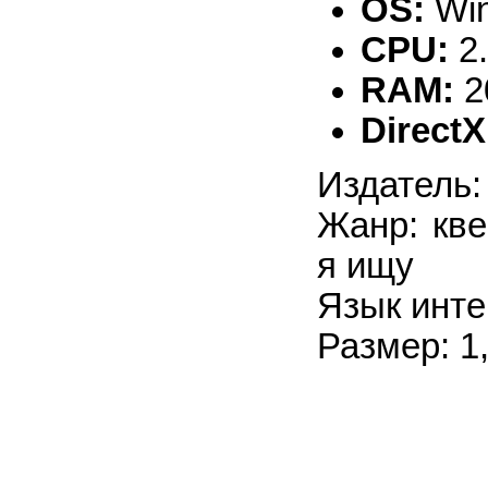
OS:
Win
CPU:
2
RAM:
2
DirectX
Издатель:
Жанр: кве
я ищу
Язык инте
Размер: 1