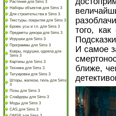
достопри
Растения для Sims 3
Наборы объектов для Sims 3
величай
Для строительства в Sims 3
разоблачи
Текстуры, покрытия для Sims 3
Брови, усы и т.п. для Sims 3
того, как
Предметы декора для Sims 3
Подсказки
Игрушки для Sims 3
Программы для Sims 3
И самое з
Ковры, подушки, одеяла для
Sims 3
смертоно
Картины для Sims 3
ближе, че
Техника для Sims 3
Татуировки для Sims 3
детективо
Шторы, жалюзи, тюль для Sims
3
Позы для Sims 3
Слайдеры для Sims 3
Моды для Sims 3
CAS для Sims 3
OMSP для Sims 3