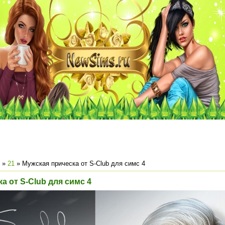
»
21
» Мужская прическа от S-Club для симс 4
а от S-Club для симс 4