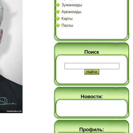
Зуманоиды
Арканоиды
Карты
Пазлы
Поиск
Новости:
Профиль: