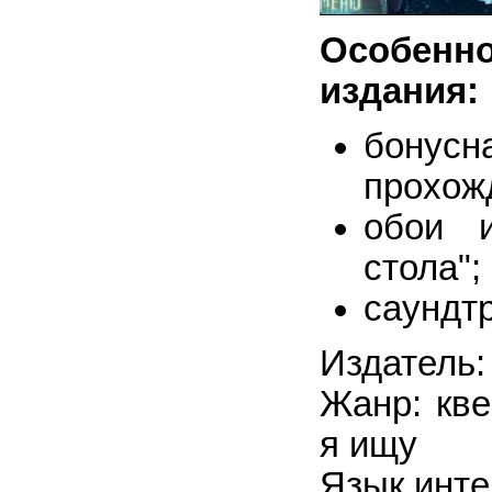
Особен
издания:
бонус
прохож
обои и
стола";
саундтр
Издатель:
Жанр: кве
я ищу
Язык инте