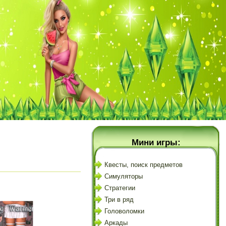
Мини игры:
Квесты, поиск предметов
Симуляторы
Стратегии
Три в ряд
Головоломки
Аркады