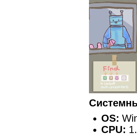
Системны
OS:
Win
CPU:
1