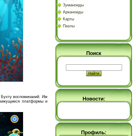
Зуманоиды
Арканоиды
Карты
Пазлы
Поиск
 Бухту воспоминаний. Им
Новости:
движущиеся платформы и
Профиль: