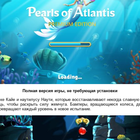
Полная версия
игры,
не требующая установки
ке Кайе и наутилусу Наути, которые восстанавливают некогда славную
щь, чтобы раскрыть силу жемчуга. Бамперы, вращающиеся колеса, 
ревращают каждый уровень в новое испытание.