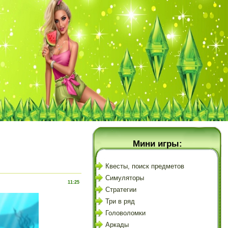
Мини игры:
Квесты, поиск предметов
Симуляторы
11:25
Стратегии
Три в ряд
Головоломки
Аркады