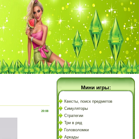
Мини игры:
Квесты, поиск предметов
Симуляторы
20:08
Стратегии
Три в ряд
Головоломки
Аркады