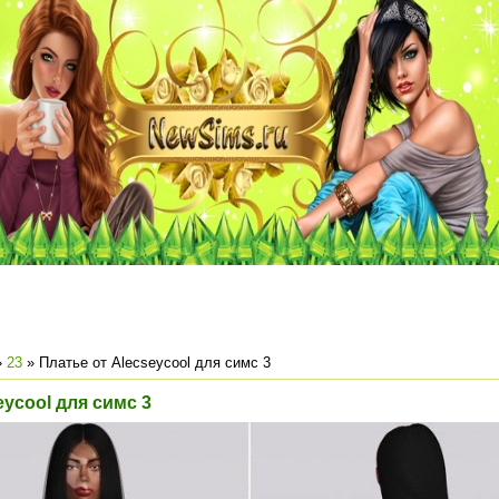
»
23
» Платье от Alecseycool для симс 3
eycool для симс 3