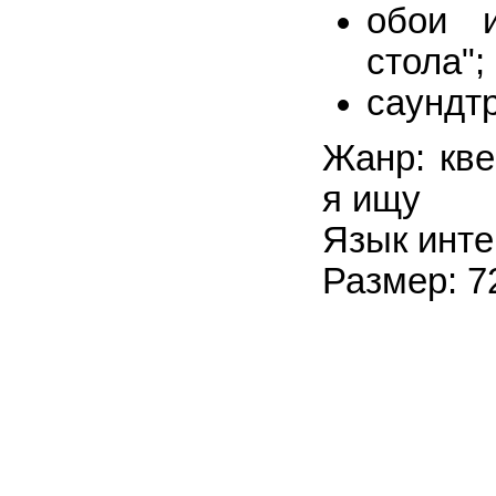
обои и
стола";
саундтр
Жанр: кве
я ищу
Язык инте
Размер: 7