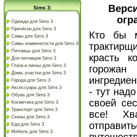
Верси
Sims 3:
огр
Одежда для Sims 3
Причёски для Sims 3
Кто бы м
Симы для Sims 3
трактирщ
Симы знаменитости для Sims 3
Питомцы для Sims 3
красть к
Для питомцев Sims 3
Глаза и линзы для Sims 3
горожан
Дома, участки для Sims 3
ингредиен
Города для Sims 3
Аксессуары для Sims 3
- тут над
Обувь для Sims 3
своей се
Косметика для Sims 3
Транспорт для Sims 3
все! Хв
Скины для Sims 3
отправ
Еда для Sims 3
Мебель для Sims 3
путешес