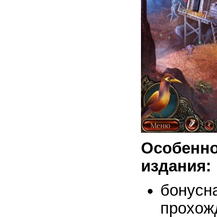
Особен
издания:
бонус
прохож