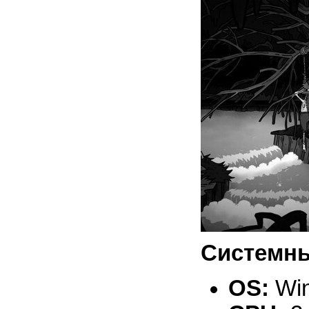
Системны
OS:
Win