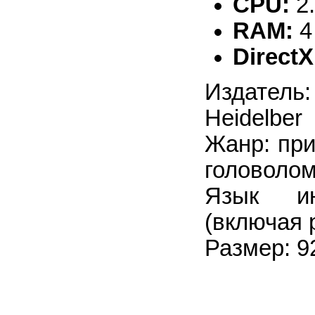
CPU:
2
RAM:
4
DirectX
Издател
Heidelber
Жанр: при
головоло
Язык ин
(включая 
Размер: 9