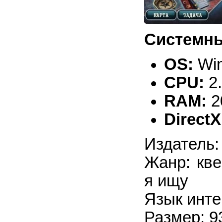
Системны
OS:
Win
CPU:
2
RAM:
2
DirectX
Издатель:
Жанр: кве
я ищу
Язык инте
Размер: 9