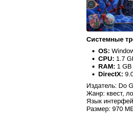
Системные тр
OS:
Windows
CPU:
1.7 G
RAM:
1 GB
DirectX:
9.
Издатель: Do G
Жанр: квест, л
Язык интерфейс
Размер: 970 М