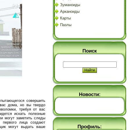
Зуманоиды
Арканоиды
Карты
Пазлы
Поиск
Новости:
, пытающегося совершить
 вас дома, но вы твердо
оволомки, требуя от вас
идется искать полезные
ли могут заметить следы
т первого лица создают
Профиль:
ящик могут выдать ваше