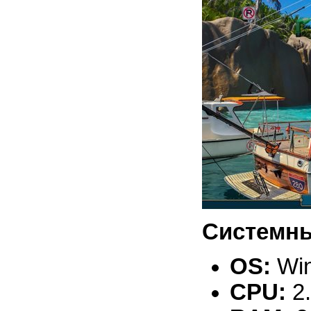
Системны
OS:
Win
CPU:
2