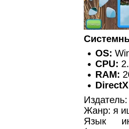
Системны
OS:
Win
CPU:
2
RAM:
2
DirectX
Издатель:
Жанр: я и
Язык ин