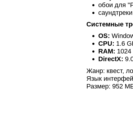
обои для "
саундтреки 
Системные тр
OS:
Windows
CPU:
1.6 G
RAM:
1024
DirectX:
9.
Жанр: квест, л
Язык интерфей
Размер: 952 М