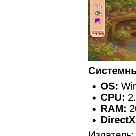
Системны
OS:
Win
CPU:
2
RAM:
2
DirectX
Издатель