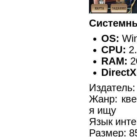
Системны
OS:
Win
CPU:
2
RAM:
2
DirectX
Издатель:
Жанр: кве
я ищу
Язык инте
Размер: 8