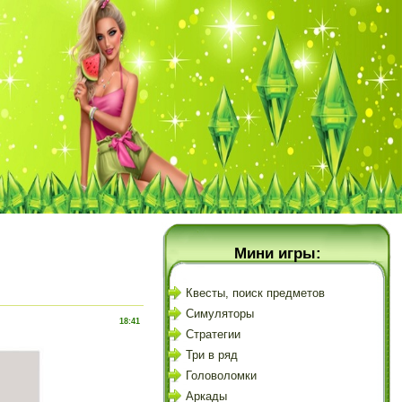
Мини игры:
Квесты, поиск предметов
Симуляторы
18:41
Стратегии
Три в ряд
Головоломки
Аркады