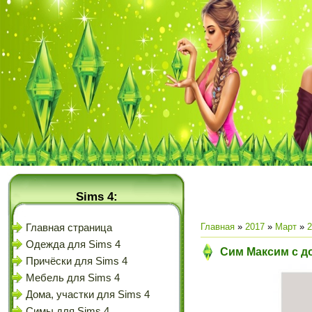
Sims 4:
Главная
»
2017
»
Март
»
2
Главная страница
Одежда для Sims 4
Сим Максим с д
Причёски для Sims 4
Мебель для Sims 4
Дома, участки для Sims 4
Симы для Sims 4