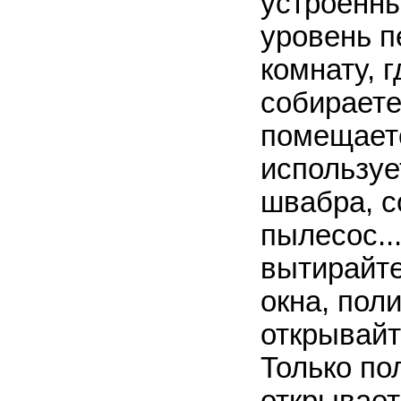
устроенны
уровень п
комнату, 
собираете
помещаете
используе
швабра, со
пылесос..
вытирайте
окна, пол
открывайт
Только по
открывает