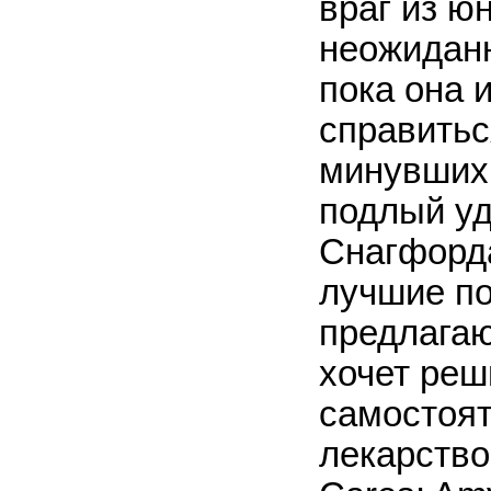
враг из ю
неожиданн
пока она 
справитьс
минувших 
подлый у
Снагфорда
лучшие по
предлагаю
хочет реш
самостоят
лекарство