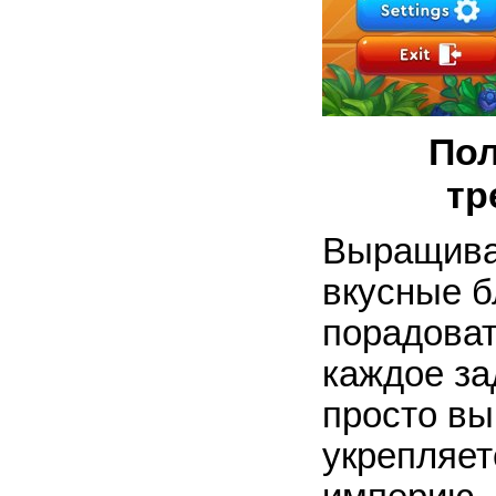
Пол
тр
Выращивай
вкусные б
порадоват
каждое за
просто вы
укрепляе