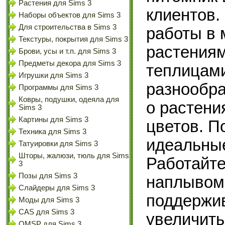
Растения для Sims 3
клиентов.
Наборы объектов для Sims 3
Для строительства в Sims 3
работы в 
Текстуры, покрытия для Sims 3
растениям
Брови, усы и т.п. для Sims 3
Предметы декора для Sims 3
теплицам
Игрушки для Sims 3
разнообра
Программы для Sims 3
Ковры, подушки, одеяла для
о растени
Sims 3
Картины для Sims 3
цветов. П
Техника для Sims 3
идеальные
Татуировки для Sims 3
Шторы, жалюзи, тюль для Sims
Работайте
3
Позы для Sims 3
наплывом 
Слайдеры для Sims 3
поддержив
Моды для Sims 3
CAS для Sims 3
увеличить
OMSP для Sims 3