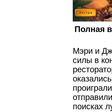
Полная в
Мэри и Дж
силы в ко
ресторато
оказались
проиграли
отправили
поисках л