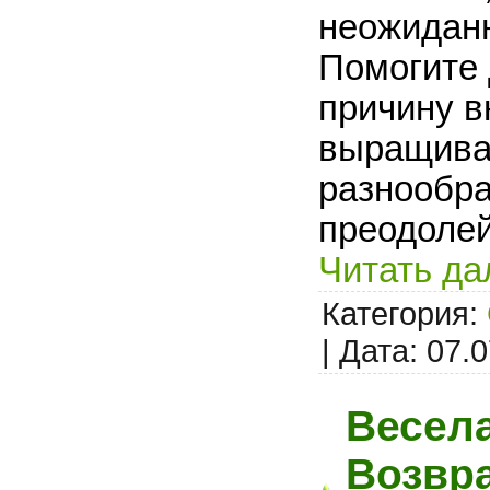
неожиданн
Помогите 
причину в
выращива
разнообра
преодолей
Читать да
Категория:
| Дата:
07.0
Весел
Возвр