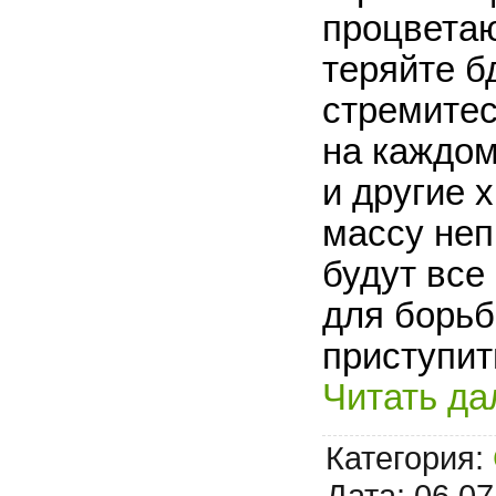
процветаю
теряйте б
стремитес
на каждом
и другие 
массу неп
будут все
для борьб
приступит
Читать да
Категория:
Дата:
06.07