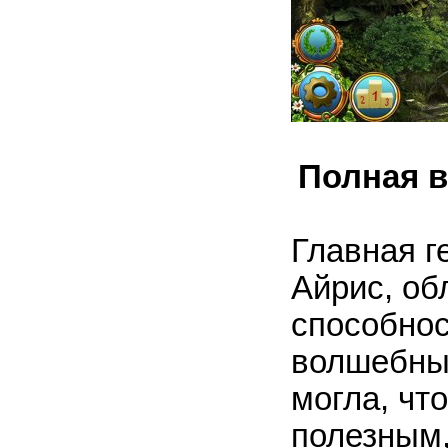
Полная в
Главная г
Айрис, об
способно
волшебные
могла, чт
полезным,