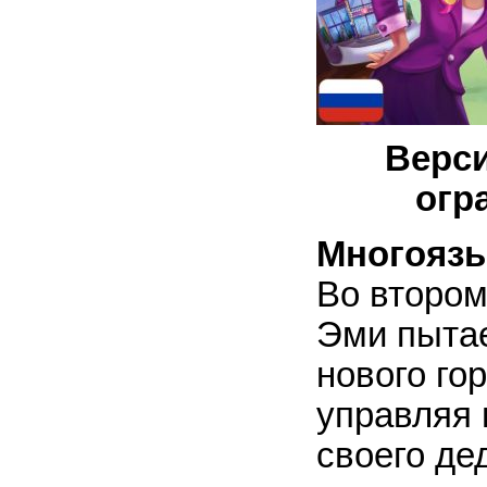
Верси
огр
Многоязы
Во втором
Эми пытае
нового го
управляя 
своего де