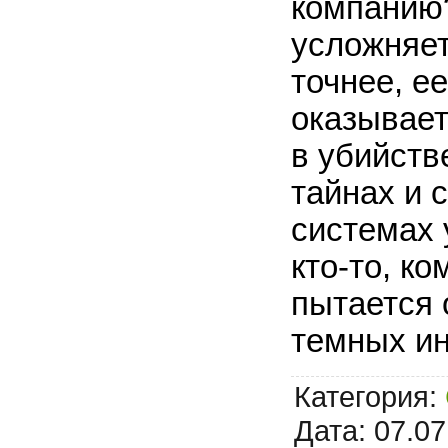
компанию
усложняет
точнее, е
оказывае
в убийств
тайнах и 
системах 
кто-то, к
пытается 
темных и
Категория:
Дата:
07.07