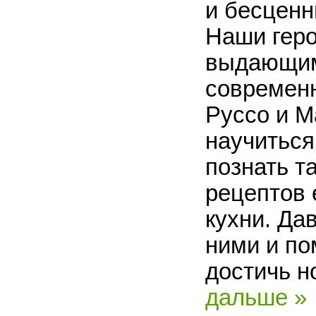
и бесценн
Наши геро
выдающим
современн
Руссо и М
научиться
познать т
рецептов 
кухни. Да
ними и п
достичь н
дальше »