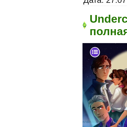
Underc
полна