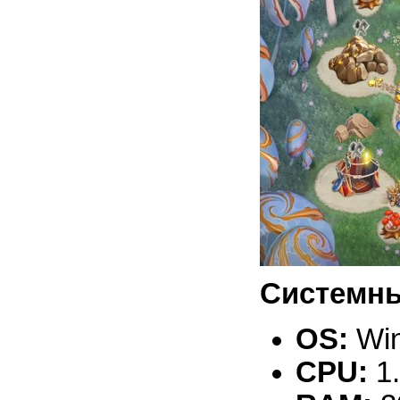
Системны
OS:
Win
CPU:
1