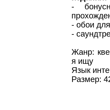
- бонус
прохожде
- обои для
- саундтре
Жанр: кве
я ищу
Язык инте
Размер: 4