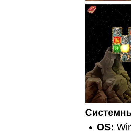
Системны
OS:
Win