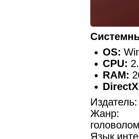
Системны
OS:
Win
CPU:
2
RAM:
2
DirectX
Издатель: 
Жанр: 
головоло
Язык инте