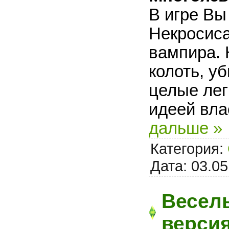
В игре Вы
Некросиса
вампира. 
колоть, уб
целые лег
идеей вла
дальше »
Категория:
Дата:
03.05
Весел
верси