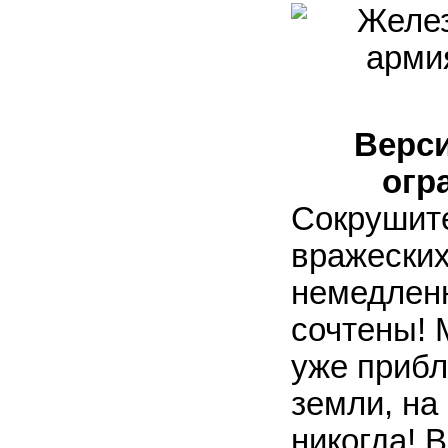
Верси
огр
Сокрушит
вражеских
немедленн
сочтены! 
уже прибл
земли, на 
никогда! 