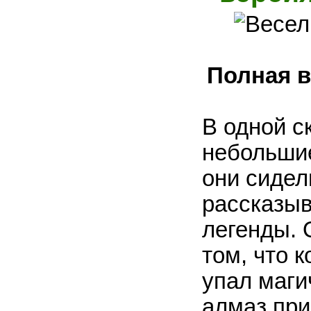
Полная в
В одной с
небольши
они сидели
рассказыв
легенды. 
том, что 
упал маги
алмаз при