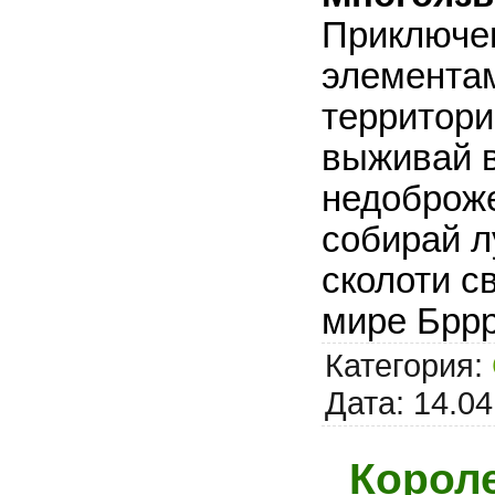
Приключен
элементам
территори
выживай 
недоброже
собирай лу
сколоти с
мире Бррр
Категория:
Дата:
14.04
Короле