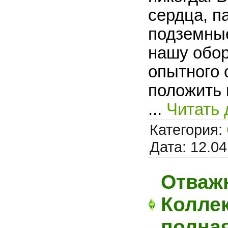
сердца, 
подземные
нашу обор
опытного 
положить 
...
Читать 
Категория:
Дата:
12.04
Отважн
Коллек
полна