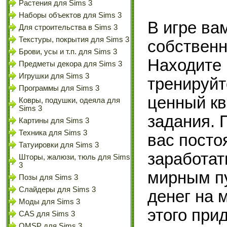
Растения для Sims 3
Наборы объектов для Sims 3
В игре ва
Для строительства в Sims 3
Текстуры, покрытия для Sims 3
собствен
Брови, усы и т.п. для Sims 3
Находите 
Предметы декора для Sims 3
Игрушки для Sims 3
тренируйт
Программы для Sims 3
ценный кв
Ковры, подушки, одеяла для
Sims 3
задания. 
Картины для Sims 3
Техника для Sims 3
вас посто
Татуировки для Sims 3
заработат
Шторы, жалюзи, тюль для Sims
3
мирным пу
Позы для Sims 3
Слайдеры для Sims 3
денег на 
Моды для Sims 3
этого при
CAS для Sims 3
OMSP для Sims 3