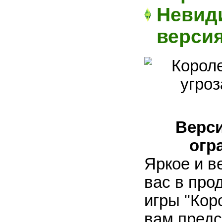
Невиди
верси
Верси
огр
Яркое и в
вас в про
игры "Кор
вам предс