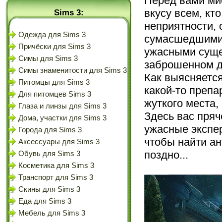
Перед вами мис
вкусу всем, кт
Sims 3:
неприятности, 
Одежда для Sims 3
сумасшедшими,
Причёски для Sims 3
ужасными сущес
Симы для Sims 3
заброшенном до
Симы знаменитости для Sims 3
Как выясняетс
Питомцы для Sims 3
какой-то препа
Для питомцев Sims 3
жуткого места,
Глаза и линзы для Sims 3
Здесь вас пряч
Дома, участки для Sims 3
ужасные экспе
Города для Sims 3
чтобы найти ан
Аксессуары для Sims 3
поздно...
Обувь для Sims 3
Косметика для Sims 3
Транспорт для Sims 3
Скины для Sims 3
Еда для Sims 3
Мебель для Sims 3