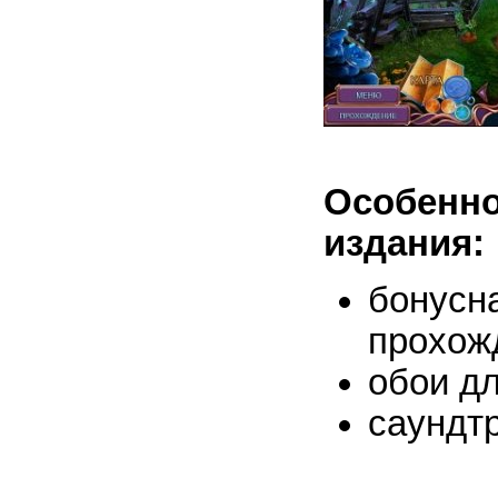
Особен
издания:
бонус
прохож
обои дл
саундтр