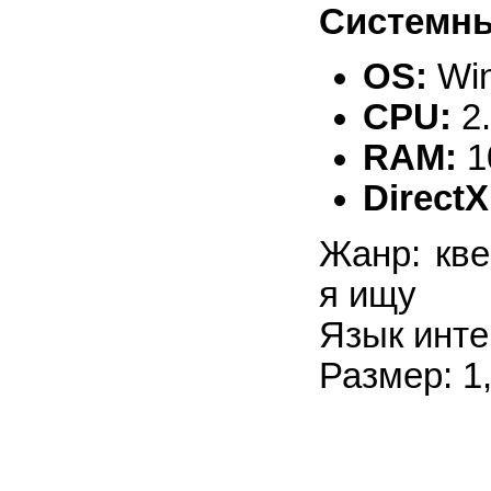
Системны
OS:
Win
CPU:
2
RAM:
1
DirectX
Жанр: кве
я ищу
Язык инте
Размер: 1