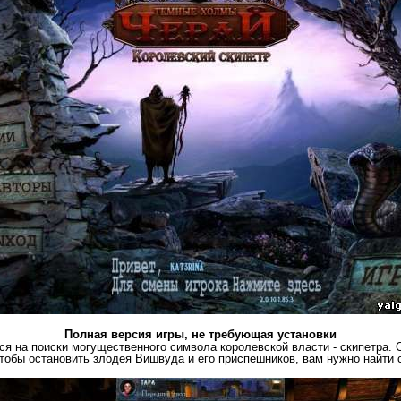
Полная версия игры, не требующая установки
ся на поиски могущественного символа королевской власти - скипетра. 
чтобы остановить злодея Вишвуда и его приспешников, вам нужно найти 