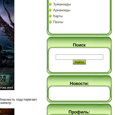
Зуманоиды
Арканоиды
Карты
Пазлы
Поиск
Новости:
Опасность подстерегает
скипетр.
Профиль: