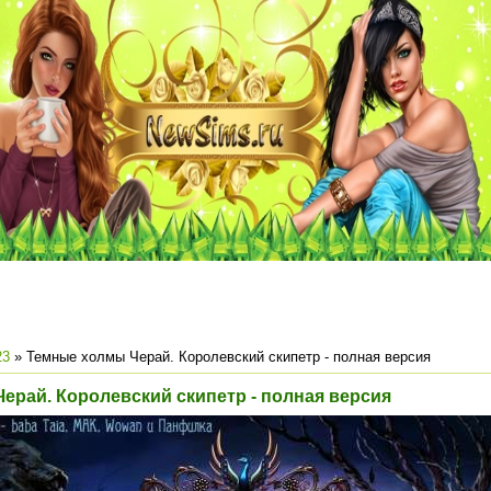
23
» Темные холмы Черай. Королевский скипетр - полная версия
ерай. Королевский скипетр - полная версия