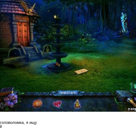
 головоломка, я ищу
й