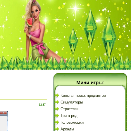
Мини игры:
Квесты, поиск предметов
Симуляторы
12:37
Стратегии
Три в ряд
Головоломки
Аркады