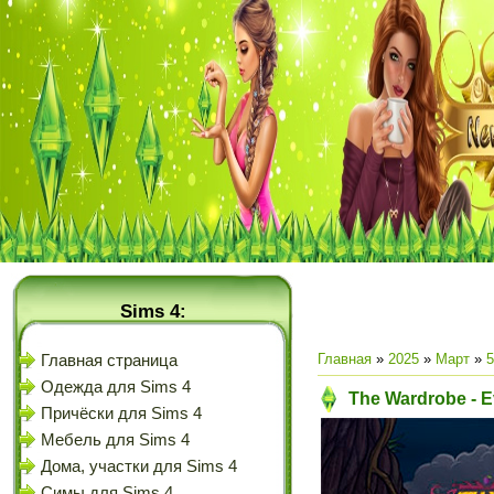
Sims 4:
Главная
»
2025
»
Март
»
5
Главная страница
Одежда для Sims 4
The Wardrobe - E
Причёски для Sims 4
Мебель для Sims 4
Дома, участки для Sims 4
Симы для Sims 4