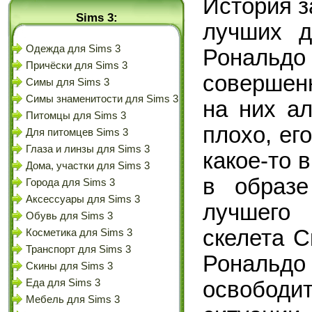
История з
Sims 3:
лучших д
Одежда для Sims 3
Рональдо
Причёски для Sims 3
совершенн
Симы для Sims 3
Симы знаменитости для Sims 3
на них ал
Питомцы для Sims 3
плохо, ег
Для питомцев Sims 3
Глаза и линзы для Sims 3
какое-то 
Дома, участки для Sims 3
в образе
Города для Sims 3
Аксессуары для Sims 3
лучшего 
Обувь для Sims 3
скелета С
Косметика для Sims 3
Транспорт для Sims 3
Рональдо
Скины для Sims 3
освобод
Еда для Sims 3
Мебель для Sims 3