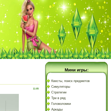
Мини игры:
Квесты, поиск предметов
Симуляторы
11:05
Стратегии
Три в ряд
Головоломки
Аркады