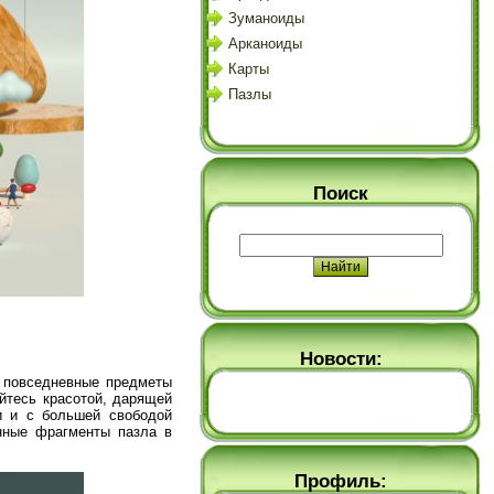
Зуманоиды
Арканоиды
Карты
Пазлы
Поиск
Новости:
е повседневные предметы
йтесь красотой, дарящей
и и с большей свободой
нные фрагменты пазла в
Профиль: