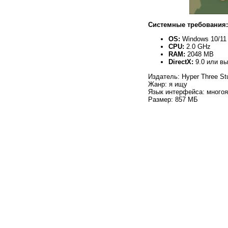
Системные требования:
OS:
Windows 10/11
CPU:
2.0 GHz
RAM:
2048 MB
DirectX:
9.0 или в
Издатель: Hyper Three St
Жанр: я ищу
Язык интерфейса: многоя
Размер: 857 МБ