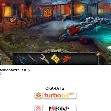
 головоломка, я ищу
й
СКАЧАТЬ: