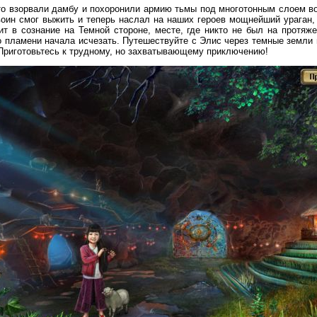
то взорвали дамбу и похоронили армию тьмы под многотонным слоем во
оин смог выжить и теперь наслал на наших героев мощнейший ураган, 
т в сознание на Темной стороне, месте, где никто не был на протяже
о пламени начала исчезать. Путешествуйте с Элис через темные земли
Приготовьтесь к трудному, но захватывающему приключению!