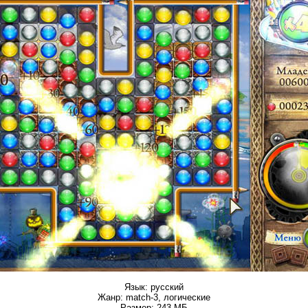
Язык: русский
Жанр: match-3, логические
Размер: 243 МБ