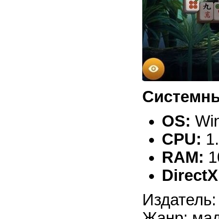
Системны
OS:
Win
CPU:
1
RAM:
1
DirectX
Издатель:
Жанр: ма