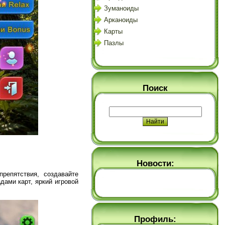
Зуманоиды
Арканоиды
Карты
Пазлы
Поиск
Новости:
репятствия, создавайте
ами карт, яркий игровой
Профиль: