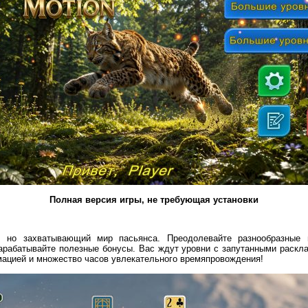
Полная версия игры, не требующая установки
, но захватывающий мир пасьянса. Преодолевайте разнообразные п
рабатывайте полезные бонусы. Вас ждут уровни с запутанными расклад
мацией и множество часов увлекательного времяпровождения!