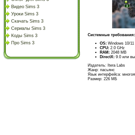
Видео Sims 3
Уроки Sims 3
Скачать Sims 3
Сериалы Sims 3
Системные требования:
Коды Sims 3
Про Sims 3
OS:
Windows 10/11
CPU:
2.0 GHz
RAM:
2048 MB
DirectX:
9.0 или в
Издатель: Itera Labs
Жанр: пасьянс
Язык интерфейса: многоя
Размер: 226 МБ