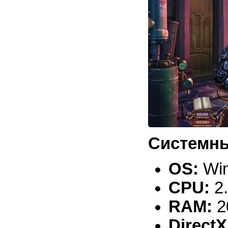
Системны
OS:
Win
CPU:
2
RAM:
2
DirectX