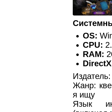
Системны
OS:
Win
CPU:
2
RAM:
2
DirectX
Издатель:
Жанр: кве
я ищу
Язык ин