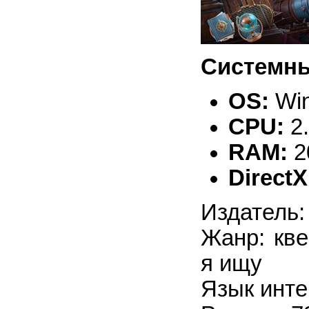
Системны
OS:
Win
CPU:
2
RAM:
2
DirectX
Издатель:
Жанр: кве
я ищу
Язык инте