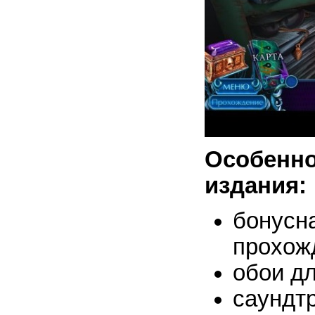
Особен
издания:
бонус
прохож
обои дл
саундтр